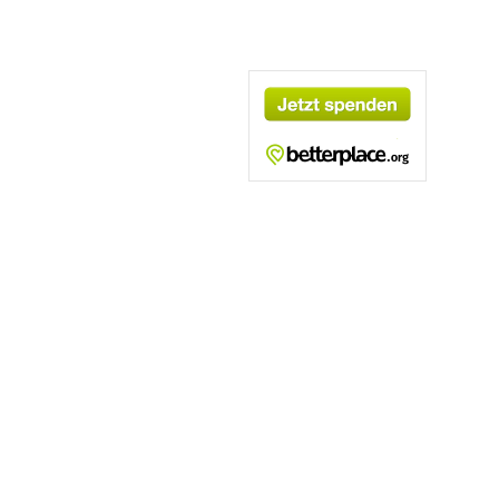
kt zu uns auf:
aus
gmx.de